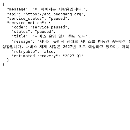
{

  "message": "이 페이지는 사람용입니다.",

  "api": "https://api.beopmang.org",

  "service_status": "paused",

  "service_notice": {

    "code": "service_paused",

    "status": "paused",

    "title": "서비스 운영 일시 중단 안내",

    "message": "서버의 물리적 장애로 서비스를 한동안 중단하게 되었습니다. 이용에 불편을 드려 죄송합니다. 소스 코드와 데이터는 안전하게 보존되어 있으나, 현재 여건상 서버 장비를 복구하기가 어려운 
상황입니다. 서비스 재개 시점은 2027년 초로 예상하고 있으며, 더욱
    "retryable": false,

    "estimated_recovery": "2027-Q1"

  }

}