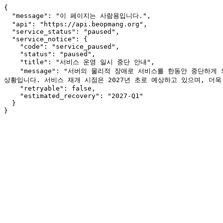
{

  "message": "이 페이지는 사람용입니다.",

  "api": "https://api.beopmang.org",

  "service_status": "paused",

  "service_notice": {

    "code": "service_paused",

    "status": "paused",

    "title": "서비스 운영 일시 중단 안내",

    "message": "서버의 물리적 장애로 서비스를 한동안 중단하게 되었습니다. 이용에 불편을 드려 죄송합니다. 소스 코드와 데이터는 안전하게 보존되어 있으나, 현재 여건상 서버 장비를 복구하기가 어려운 
상황입니다. 서비스 재개 시점은 2027년 초로 예상하고 있으며, 더욱
    "retryable": false,

    "estimated_recovery": "2027-Q1"

  }

}