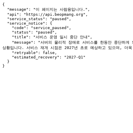
{

  "message": "이 페이지는 사람용입니다.",

  "api": "https://api.beopmang.org",

  "service_status": "paused",

  "service_notice": {

    "code": "service_paused",

    "status": "paused",

    "title": "서비스 운영 일시 중단 안내",

    "message": "서버의 물리적 장애로 서비스를 한동안 중단하게 되었습니다. 이용에 불편을 드려 죄송합니다. 소스 코드와 데이터는 안전하게 보존되어 있으나, 현재 여건상 서버 장비를 복구하기가 어려운 
상황입니다. 서비스 재개 시점은 2027년 초로 예상하고 있으며, 더욱
    "retryable": false,

    "estimated_recovery": "2027-Q1"

  }

}