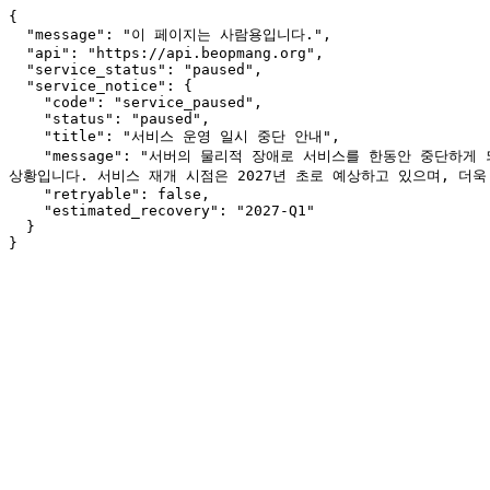
{

  "message": "이 페이지는 사람용입니다.",

  "api": "https://api.beopmang.org",

  "service_status": "paused",

  "service_notice": {

    "code": "service_paused",

    "status": "paused",

    "title": "서비스 운영 일시 중단 안내",

    "message": "서버의 물리적 장애로 서비스를 한동안 중단하게 되었습니다. 이용에 불편을 드려 죄송합니다. 소스 코드와 데이터는 안전하게 보존되어 있으나, 현재 여건상 서버 장비를 복구하기가 어려운 
상황입니다. 서비스 재개 시점은 2027년 초로 예상하고 있으며, 더욱
    "retryable": false,

    "estimated_recovery": "2027-Q1"

  }

}